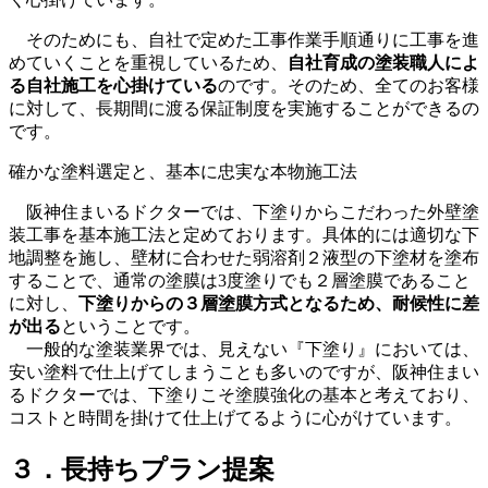
そのためにも、自社で定めた工事作業手順通りに工事を進
めていくことを重視しているため、
自社育成の塗装職人によ
る自社施工を心掛けている
のです。そのため、全てのお客様
に対して、長期間に渡る保証制度を実施することができるの
です。
確かな塗料選定と、基本に忠実な本物施工法
阪神住まいるドクターでは、下塗りからこだわった外壁塗
装工事を基本施工法と定めております。具体的には適切な下
地調整を施し、壁材に合わせた弱溶剤２液型の下塗材を塗布
することで、通常の塗膜は3度塗りでも２層塗膜であること
に対し、
下塗りからの３層塗膜方式となるため、耐候性に差
が出る
ということです。
一般的な塗装業界では、見えない『下塗り』においては、
安い塗料で仕上げてしまうことも多いのですが、阪神住まい
るドクターでは、下塗りこそ塗膜強化の基本と考えており、
コストと時間を掛けて仕上げてるように心がけています。
３．長持ちプラン提案