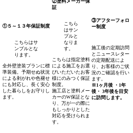
②塗料メーカー保
証
③アフターフォロ
こちら
①５～１３年保証制度
ー制度
はサン
プルと
こちらはサ
なりま
施工後の定期訪問
ンプルとな
す。
とニュースレター
ります。
こちらは指定塗料
の定期配送によ
全外壁塗装プランに標
による施工をお選
り、お客様のご状
準装備。予期せぬ状況
びいただいたお客
況のご確認を行い
による剥がれや色褪せ
様にのみつく保証
ます。
にも対応し、長く安心
制度。
※1ヶ月後 ・1年
した暮らしをお守りし
施工店と塗料メー
後・ 3年後を目安
ます。
カーのW保証とな
に訪問します。
り、万が一の際に
もしっかりとした
対応を受けられま
す。