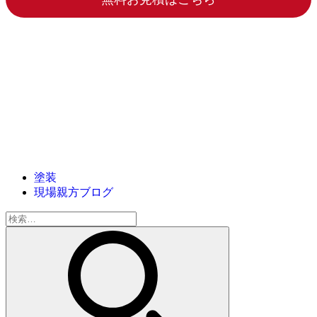
塗装
現場親方ブログ
検
索: