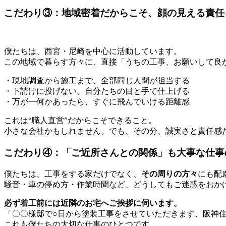
こだわり③：地域密着だからこそ、顔の見える責任
僕たちは、西宮・尼崎を中心に活動しています。
この地域で暮らす方々に、直接「うちの工事、お願いして良
・現地調査から施工まで、全部同じ人間が担当する
・下請けに投げない。自分たちの目と手で仕上げる
・万が一何かあったら、すぐに飛んでいける距離感
これは“職人直営”だからこそできること。
小さな会社かもしれません。でも、その分、誠実さと責任感
こだわり④：「ご近所さんとの関係」も大事な仕事
僕たちは、工事をする家だけでなく、
その周りの方々
にも配
騒音・車の停め方・作業時間など、どうしてもご迷惑をおか
必ず着工前には近隣のお宅へご挨拶に伺います。
「〇〇様邸で○日から塗装工事をさせていただきます、阪神
これも僕たちの大切な仕事のひとつです。